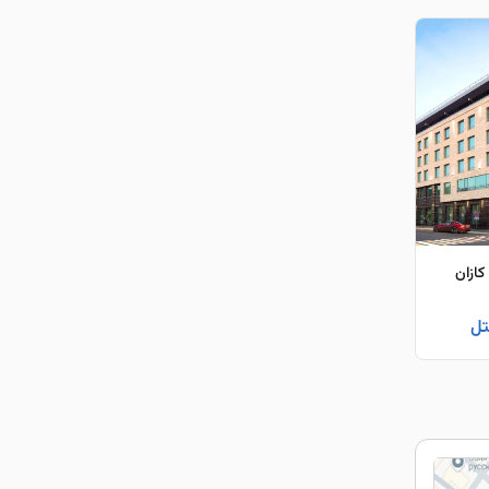
کازان
تل