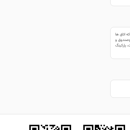
 شوروی و موزه آپارتمان شریف کمال قرار دارد. این هتل 5 طبقه و 60 اتاق دارد که اتاق ها
اوصندوق و
، پارکینگ