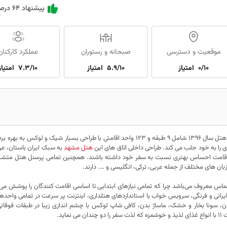
پیشنهاد 64 درصد کاربران
موقعیت و دسترسی
صبحانه و رستوران
عملکرد کارکنان
0/10
امتیاز
5.9/10
امتیاز
7.3/10
امتیاز
می‌باشد. این هتل سال 1396 شامل 9 طبقه و 123 واحد اقامتی با طراحی بسیار شیک و لوکس به ب
ی را به خود جلب می کند. طراحی داخلی اتاق های این
هتل مشهد
به سبک ایران باستان، عر
ول اقامت احساس بهتری نسبت به سفر خود داشته باشند. همچنین تمامی پرسنل هتل متشکل 
 زبان های مختلف از جمله عربی، ترکی، انگلیسی و …. دارند.
ر الماس معروف می‌باشد چرا که تمامی نیاز‌های ابتدایی تا اساسی اقامت کنندگان را پوشش می‌
ایرانی و فرنگی، سرویس خواب با استانداردهای هتلداری، اینترنت پر سرعت در تمامی واحدها
کان، سونا بخار و خشک، ماساژ بدن، کافی شاپ لوکس با چشم اندازی زیبا در طبقات فوقا