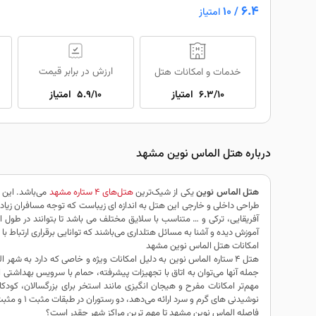
6.4
/ 10
امتیاز
ارزش در برابر قیمت
خدمات و امکانات هتل
6.3/10
امتیاز
5.9/10
امتیاز
درباره هتل الماس نوین مشهد
هتل الماس نوین
یکی از شیک‌ترین
هتل‌های 4 ستاره مشهد
طراحی داخلی و خارجی این هتل به اندازه ای زیباست که توجه مسافران زیاد
آفریقایی، ترکی و … متناسب با سلایق مختلف می باشد تا بتوانند در ط
آموزش دیده و آشنا به مسائل هتلداری می‌باشند که توانایی برقراری ارتباط با
امکانات هتل الماس نوین مشهد
هتل 4 ستاره الماس نوین به دلیل امکانات ویژه و خاصی که دارد به شه
جمله آنها می‌توان به اتاق با تجهیزات پیشرفته، حمام با سرویس بهداشتی 
مهم‌تر امکانات مفرح و هیجان انگیزی مانند استخر برای بزرگسالان، کود
نوشیدنی های گرم و سرد ارائه می‌دهد، دو رستوران در طبقات مثبت 1 و مثبت 11 با انواع غذای لذیذ و خوشمزه که لذت سفر را دو چندان می نماید.
فاصله الماس نوین مشهد تا مهم ترین مراکز شهر چقدر است؟