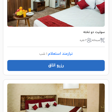
سوئیت دو تخته
صبحانه
2 نفره
نیازمند استعلام
1 شب
رزرو اتاق