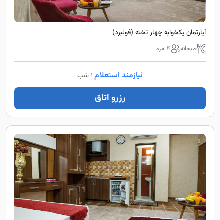
آپارتمان یکخوابه چهار تخته (فولبرد)
صبحانه
4 نفره
نیازمند استعلام
1 شب
رزرو اتاق