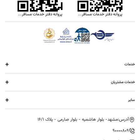
پروانه دفتر خدمات مسافرتی و گردشگری
پروانه دفتر خدمات مسافرت هوایی
+
خدمات
هتل
+
خدمات مشتریان
رزرو هتل با بیعانه
پرواز
قوانین و مقررات
+
سایر
تور
راهنمای استرداد
سفر زمینی
راهنمای خرید
درباره ما
بیمه مسافرتی
آدرس:
مشهد- بلوار هاشمیه - بلوار صارمی - پلاک ۱۶/۱
پیگیری خرید
ارتباط با ما
پرسش و پاسخ
90000809