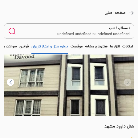
صفحه اصلی
۱ مسافر، 1 شب
undefined undefined تا undefined undefined
امکانات
اتاق ها
هتل‌های مشابه
موقعیت
درباره هتل و امتیاز کاربران
قوانین
سوالات متدا
هتل داوود مشهد