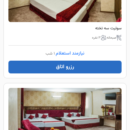
سوئیت سه تخته
صبحانه
3 نفره
نیازمند استعلام
1 شب
رزرو اتاق