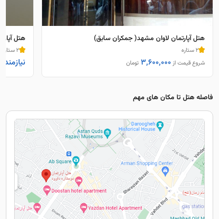
هتل آپارتمان لاوان مشهد( جمکران سابق)
هتل آپارت
2 ستاره
2 ستاره
3,600,000
نیازمند 
شروع قیمت از
تومان
فاصله هتل تا مکان های مهم