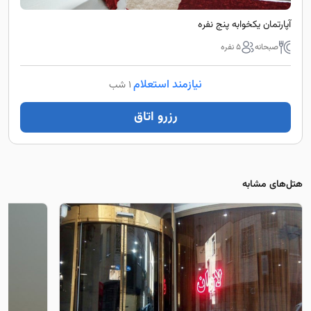
آپارتمان یکخوابه پنج نفره
صبحانه
5 نفره
نیازمند استعلام
1 شب
رزرو اتاق
هتل‌های مشابه