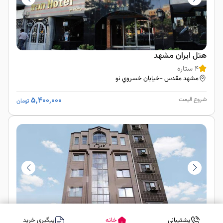
هتل ایران مشهد
4 ستاره
مشهد مقدس -خيابان خسروي نو
5,400,000
شروع قیمت
تومان
پشتیبانی
خانه
پیگیری خرید