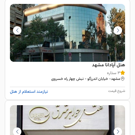
هتل آپادانا مشهد
3 ستاره
مشهد- خيابان اندرزگو - نبش چهار راه خسروی
شروع قیمت
نیازمند استعلام از هتل